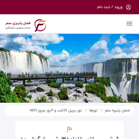
ورود / ثبت نام
در حال حاضر ارتباط با سرور قطع می باشد
لطفا دقایقی بعد مجددا تلاش کنید.
فصل پاییزه سفر
تورها
تور برزیل 10شب و 11روز نوروز 1403