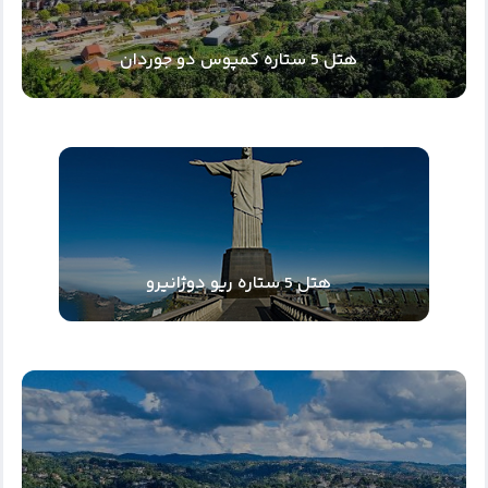
هتل 5 ستاره کمپوس دو جوردان
هتل 5 ستاره ریو دوژانیرو