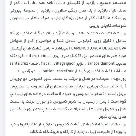
مجسمه مسیح ، بازدید از کلیسای catedra sao sebastiao ، گدر از
محله لاپا ، بازدید از پله های رنگی سلارون ، بازدید از محوطه بیرونی
ورزشگاه ماراکانا ، گذر از محل رژه کارناوال و صرف ناهار در رستوران
شوهاسکاریای برزیلی
روز هشتم : صبحانه در هتل و وقت آزاد یا اجرای گشت اختیاری که
شامل : قایق روی اقیانوس شامل شنا و غواصی و گذر از سواحل
FLAMENGO ,URCA,DE ADAO,EVA میباشد - باقی گشت های آپشنال
موزه هنر های معاصر ، پل 13 کیلومتری روی آب niteroi-rio ، فرودگاه
عجیب santos dumont ، جزایر fiscal , villegaignon ، قلعه santa cruz
میباشد (گشت اختیاری خرید از outlet . carrefour ریو دو ژانیرو )
روز نهم : صبحانه در هتل و حرکت به سمت شهر کمپوس دو جوردان
( به خاطر سبک زیبایی خیابان ها و معماری آن معروف به سوییس
برزیل است ) ( سفر با اتوبوس و حدود 6 ساعت در جاده های زیبا آلپ
گوه است ) پس از رسیدن به شهر کمپوس دو جوران حرکت به سمت
هتل و تحویل اتاق ها و استراحت ، گشت شبانه پیاده روی در خیابان
های زیبای شهر
روز دهم : صبحانه در هتل گشت کمپوس : بازدید از قله ایتاپوا و دید
پانوراما از طبیعت زیبا ، بازدید از کارگاه و فروشگاه شکلات