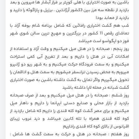
باشین به صورت اختیاری با هلی کوپتر بر فراز آبشار ها میروین و بعد
بازدید از نقطه سه مرز بین 3کشور آرژانتین ، برزیل و پاراگوئه را دارید و
بازدید از معابد بودا
شب هم گشت اختیاری رافائین که شامل برنامه شام بوفه آزاد با
تماشای رقص 11 کشور در بزرگترین و مهیج ترین سالن شوی شهر
فوز دو ایگواسو است میباشد
روز پنجم : صبحانه را در هتل میل میکنیم و وقت آزاد و استفاده از
امکانات آبی در هتل را داریم و بعد از تفریح آبی کمی استراحت
میکنیم و به سمت فرودگاه حرکت میکنیم و به شهر ریو دو ژانیرو
میرویم به محض رسیدن ترانسفر میشویم به سمت هتل و اتاقمان را
تحویل میگیریم واگر تمایل به گشت داشته باشین به صورت اختیاری
گشت شبانه در محله لاپا داشته باشید
روز ششم : صبحانه را در هتل میل میکنیم و بعد از صرف صبحانه
بازدید از بازار محلی و صنایع دستی ایپانما را داریم و ناهار میل
میکنیم و برای عصر گشت کوه کله قندی را داریم که شامل بازدید از
کوه کله قندی همراه با تله کابین میباشد و دید غروب زیبای
اقیانوس از بالای کوه کاه قندی راداریم
روز هفتم : صبحانه در هتل و حرکت به سمت گشت ها شامل :