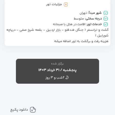
جزئیات تور
شهر مبدأ:
تهران
درجه سختی:
متوسط
خدمات تور:
اقامت در هتل با صبحانه
گشت و ترانسفر ( جنگل فندقلو - بازار اردبیل - بقعه شیخ صفی - دریاچه
شورابیل )
هزینه رفت و برگشت به تور اضافه میشه
برگزار شده
پنجشنبه / ۳۱ خرداد ۱۴۰۳
۲شب و ۳ روز
دانلود پکیج