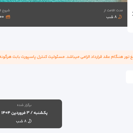
مدت اقامت از
شروع ق
مونیخ - 2
۸ شب
۱,۵۰۰
برگزار شده
یکشنبه / ۳ فروردین ۱۴۰۴
۸ شب