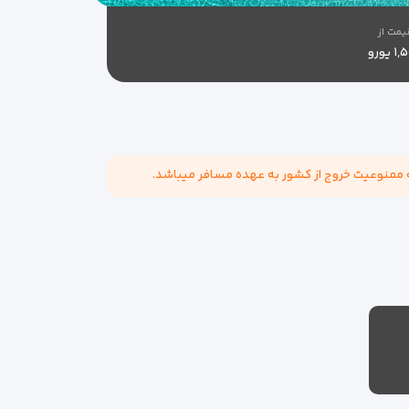
یمت از
 یورو