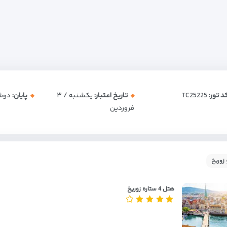
د تور:
TC25225
تاریخ اعتبار:
یکشنبه / ۳
پایان:
دوشنبه 
فروردین
 زوریخ
هتل 4 ستاره زوریخ