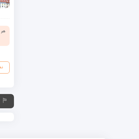
هر ن
نم