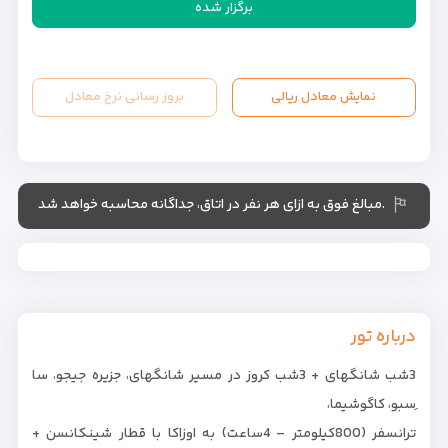
برگزار شده
نمایش معادل ریالی
بروز رسانی نرخ معادل
.مبالغ فوق به ازای هر نفر در اتاق، جداگانه محاسبه خواهد شد
درباره تور
3شب شانگهای + 3شب کروز در مسیر شانگهای، جزیره جیجو، سا
ِسبو، کاگوشیما،
ترانسفر (800کیلومتر – 4ساعت) به اوزاکا با قطار شینکانسن +