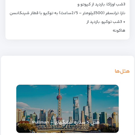
3شب اوزاکا، بازدید از کیوتو و
نارا، ترانسفر (500کیلومتر – 2/5ساعت) به توکیو با قطار شینکانسن
+ 3شب توکیو، بازدید از
هاکونه
هتل‌ها
هتل 5 ستاره شانگهای – Pullman