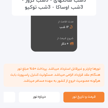
3شب شانگهای - 3شب کروز -
3شب اوساکا - 3شب توکیو
مدت اقامت از
۱۲ شب
شروع قیمت از
۰ دلار
تورها چارتر و غیرقابل استرداد میباشد. پرداخت ۵۰٪ مبلغ تور
هنگام عقد قرارداد الزامی میباشد. مسئولیت کنترل پاسپورت بابت
هرگونه ممنوعیت خروج از کشور به عهده مسافر میباشد.
قیمت و تاریخ تور
درباره تور