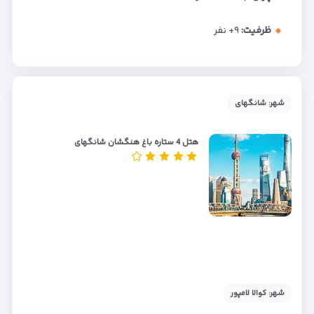
ظرفیت:
+۹
نفر
شهر: شانگهای
هتل 4 ستاره باغ هنگشان شانگهای
شهر: کوالا لامپور