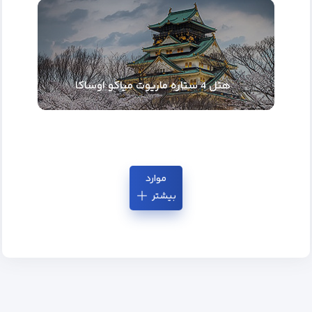
هتل 4 ستاره ماریوت میاکو اوساکا
موارد
بیشتر