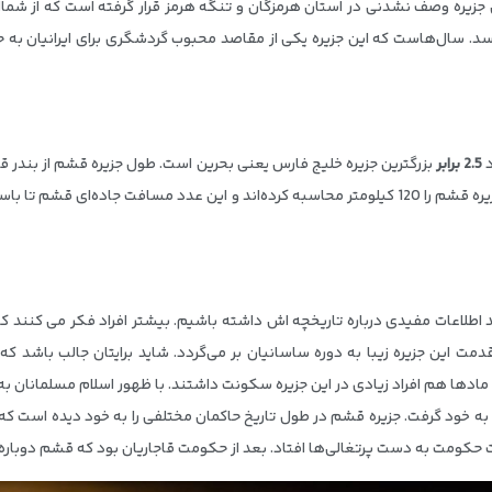
جزیره وصف نشدنی در استان هرمزگان و تنگه هرمز قرار گرفته است که از شمال ب
رسد. سال‌هاست که این جزیره یکی از مقاصد محبوب گردشگری برای ایرانیان به 
2.5 برابر
بزرگترین جزیره خلیج فارس یعنی بحرین است. طول جزیره قشم از بندر قشم
بین 100 تا 130 کیلومتر تخمین زده‌اند. طول سراسری جزیره قشم را 120 کیلومتر محاسبه کرده‌اند و ا
 باید اطلاعات مفیدی درباره تاریخچه اش داشته باشیم. بیشتر افراد فکر می کن
این جزیره زیبا به دوره ساسانیان بر می‌گردد. شاید برایتان جالب باشد که بد
ره مادها هم افراد زیادی در این جزیره سکونت داشتند. با ظهور اسلام مسلمانان ب
 به خود گرفت. جزیره قشم در طول تاریخ حاکمان مختلفی را به خود دیده است که د
هایت حکومت به دست پرتغالی‌ها افتاد. بعد از حکومت قاجاریان بود که قشم دوباره 