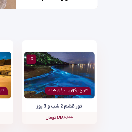
۰%
تاریخ برگزاری : برگزار شده
تار
تور قشم 2 شب و 3 روز
۱,۹۸۰,۰۰۰
تومان