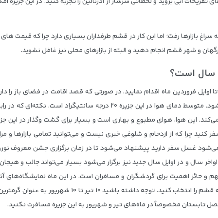
ی تفریحات آبی بروید و لحظاتی سرشار از آدرنالین را تجربه کنید. در این جزیره 
 سراغ بازارها رفت؛ اما این کار در قشم طرفداران بسیاری دارد چرا که قیمت ها
رگهان و شهر قشم انجام دهید و البته از بازارهای محلی نیز غافل نشوید.
ز سال است؟
ا اوایل فروردین ماه اقدام نمایید. در صورتی که قصد اقامت در فضای باز را داری
انتخاب کنید؛ چرا که در این فصول بارش‌ها محدود می‌شود. متوسط دمای هوا در 
اد افزایش پیدا نمی‌کند. این هوا، هوای مطبوع و بهاری است و بسیار برای گشت و‌گذار د
 کنید چرا که از ازدحام و شلوغی خبری نیست و می‌توانید تمامی بازار‌ها و مراکز
 می‌شود غسل سفر دارید پیشنهاد می‌شود تا در زمان برگزاری جشن معروف نوروز صی
واخر سال و در اوایل سال جدید نیز برگزار می‌شود بسیار می‌تواند جالب و هیجا
مهم و حائز اهمیت برای گردشگران و مسافران است. در این ماه نمایشگاه‌های آثا
علاقه خودتان از سفر می‌توانید بهترین زمان مسافرت به قشم ر
صل تابستان مخصوصاً در ماه‌های تیر و شهریور به این جزیره مسافرت نکنید.