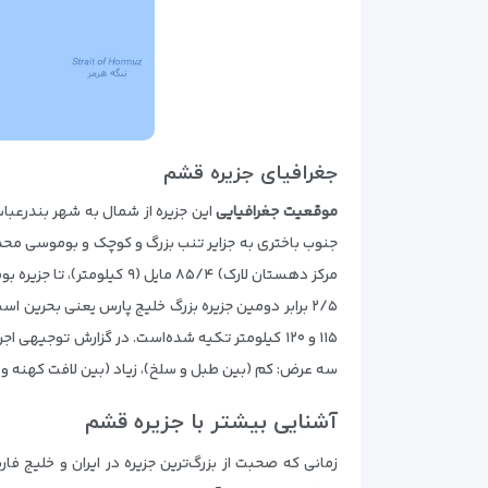
جغرافیا‌ی جزیره قشم
موقعیت جغرافیایی
این جزیره از شمال به شهر بندرعباس
مرکز دهستان لارک) ۸۵/۴ مایل (۹ کیلومتر)، تا جزیره بوموسی ۰۱/۸۸ مایل (۱۶۳ کیلومتر) و جزیره تنب بزرگ ۵۵/۶۱ مایل (۱۱۴ کیلومتر) است.
سه عرض: کم (بین طبل و سلخ)، زیاد (بین لافت کهنه و شیب دراز) و
آشنایی بیشتر با جزیره قشم
زمانی که صحبت از بزرگ‌ترین جزیره در ایران و خلیج ف