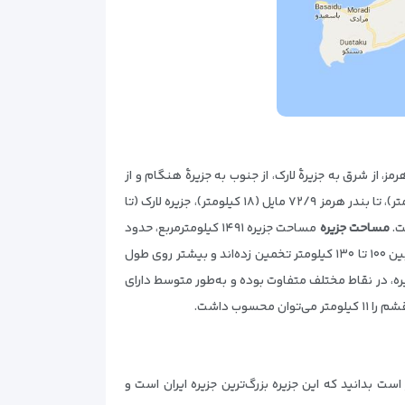
 از شرق به جزیرهٔ لارک، از جنوب به جزیرهٔ هنگام و از
جنوب باختری به جزایر تنب بزرگ و کوچک و بوموسی محدود می‌گردد. فاصله جزیرهٔ قشم (از بندر قشم) تا بندرعباس ۸/۱۰ مایل (۲۰ کیلومتر)، تا بندر هرمز ۷۲/۹ مایل (۱۸ کیلومتر)، جزیره لارک (تا
مساحت جزیره
مساحت جزیره ۱۴۹۱ کیلومترمربع، حدود
۲/۵ برابر دومین جزیره بزرگ خلیج پارس یعنی بحرین است. طول جزیره از بندر قشم، تا بندر باسعیدو در انتهای جزیره را در منابع مختلف بین ۱۰۰ تا ۱۳۰ کیلومتر تخمین زده‌اند و بیشتر روی طول
ریف، طول سراسری جزیرهٔ قشم را ۱۲۰ کیلومتر ذکر کرده‌اند. عرض جزیره، در نقاط مختلف متفاوت بوده و به‌طور متوسط دارای
ب داشت.
ت بدانید که این جزیره بزرگ‌ترین جزیره ایران است و