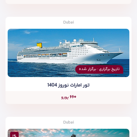
Dubai
تاریخ برگزاری : برگزار شده
تور امارات نوروز 1404
۶۶۰
یورو
Dubai
۱%