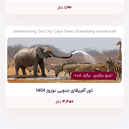
۱,۱۹۰
دلار
Johannesburg، Sun City، Cape Town، pilanesberg nationl park
تاریخ برگزاری : برگزار شده
تور آفریقای جنوبی نوروز 1404
۳,۴۵۰
دلار