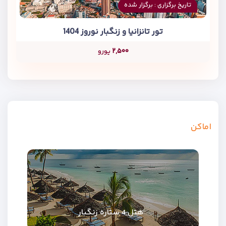
تاریخ برگزاری : برگزار شده
تور تانزانیا و زنگبار نوروز 1404
۲,۵۰۰
یورو
اماکن
هتل 4 ستاره زنگبار