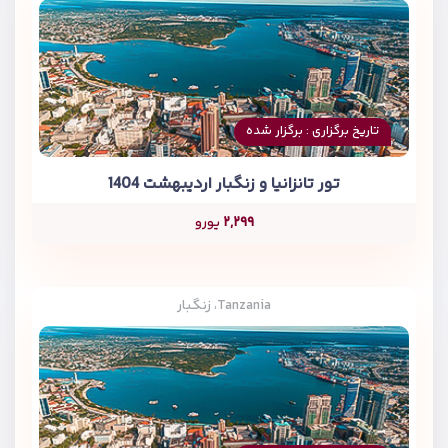
تاریخ برگزاری : برگزار شده
تور تانزانیا و زنگبار اردیبهشت 1404
۲,۲۹۹
یورو
Tanzania، زنگبار