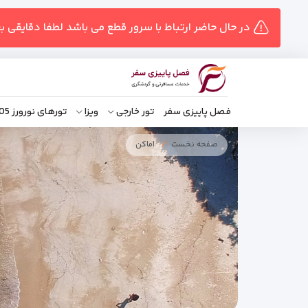
در حال حاضر ارتباط با سرور قطع می باشد لطفا دقایقی ب
فصل پاییزی سفر
تور خارجی
ویزا
تورهای نورورز 1405
صفحه نخست
اماکن