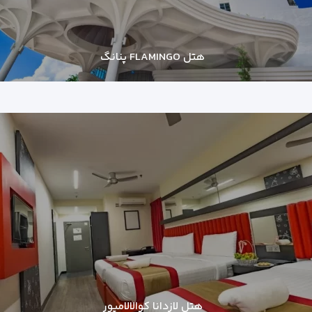
هتل FLAMINGO پنانگ
هتل لازدانا کوالالامپور