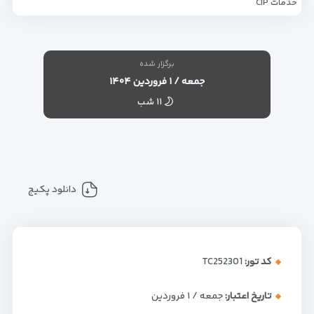
خدمات CIP
برگزار شده
جمعه / ۱ فروردین ۱۴۰۴
۱۱ شب
دانلود پکیج
کد تور:
TC252301
تاریخ اعتبار:
جمعه / ۱ فروردین