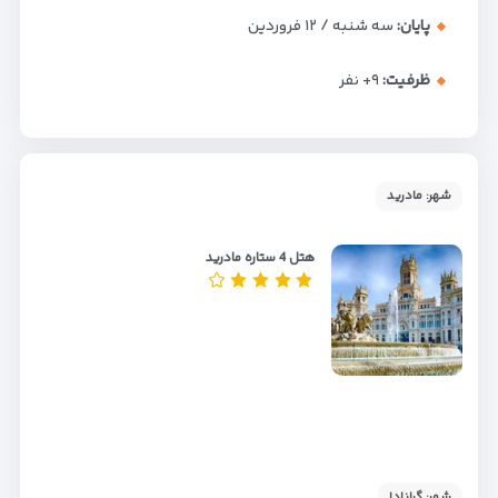
پایان:
سه شنبه / ۱۲ فروردین
ظرفیت:
+۹
نفر
شهر: مادرید
هتل 4 ستاره مادرید
شهر: گرانادا