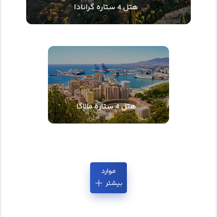
هتل 4 ستاره گرانادا
هتل 4 ستاره مالاگا
موارد
بیشتر