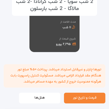
2 شب سویا - 2 شب گرانادا -2 شب
مالاگا - 2 شب بارسلون
مدت اقامت از
۱۱ شب
شروع قیمت از
۲,۲۹۵ یورو
تورها چارتر و غیرقابل استرداد میباشد. پرداخت ۵۰٪ مبلغ تور
هنگام عقد قرارداد الزامی میباشد. مسئولیت کنترل پاسپورت بابت
هرگونه ممنوعیت خروج از کشور به عهده مسافر میباشد.
قیمت و تاریخ تور
هتل‌ها