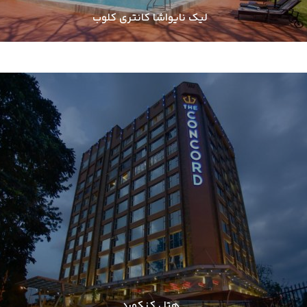
لیک نایواشا کانتری کلوب
هتل کنکورد