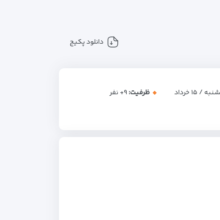
دانلود پکیج
ه / ۱۵ خرداد
ظرفیت:
+۹
نفر