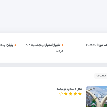
د تور:
TC25401
تاریخ اعتبار:
پنجشنبه / ۸
پایان:
پنجشنب
خرداد
 مومباسا
هتل 4 ستاره مومباسا