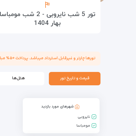
تور 5 شب نایروبی - 2 شب مومباسا
بهار 1404
تورها چارتر و غیرقابل استرداد میباشد. پرداخت ۵۰٪ مبلغ تور هنگام عقد قرارداد الزامی میباشد. مسئولیت کنترل پاسپورت بابت هرگونه ممنوعیت خروج از کشور به عهده مسافر میباشد.
قیمت و تاریخ تور
هتل‌ها
شهرهای مورد بازدید
نایروبی
مومباسا