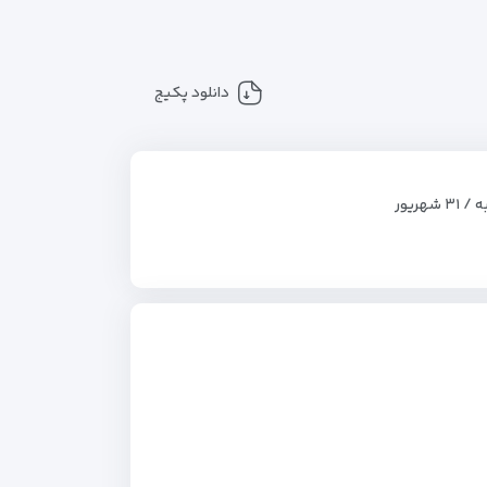
دانلود پکیج
۳ شهریور