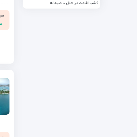
۶شب اقامت در هتل با صبحانه
هر ن
۰۰