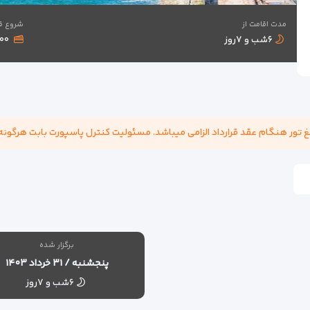
مدت اقامت از
شروع قی
۶شب و ۷روز
,۰۰۰
برگزار شده
پنجشنبه / ۳۱ خرداد ۱۴۰۳
۶شب و ۷روز