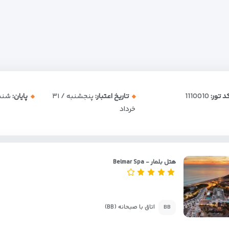
د تور:
1110010
تاریخ اعتبار:
پنجشنبه / ۳۱
پایان:
شنبه / ۱
خرداد
هتل بلمار - Belmar Spa
اتاق با صبحانه (BB)
BB