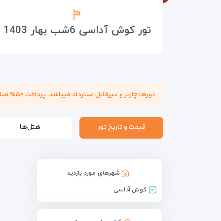
تور کوش آداسی 6شب بهار 1403
تورها چارتر و غیرقابل استرداد میباشد. پرداخت ۵۰٪ مبلغ تور هنگام عقد قرارداد الزامی میباشد. مسئولیت کنترل پاسپورت بابت هرگونه ممنوعیت خروج از کشور به عهده مسافر میباشد.
قیمت و تاریخ تور
هتل‌ها
شهرهای مورد بازدید
کوش آداسی