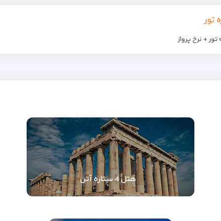
ه تور
تور + نرخ پرواز
هتل 4 ستاره آتن