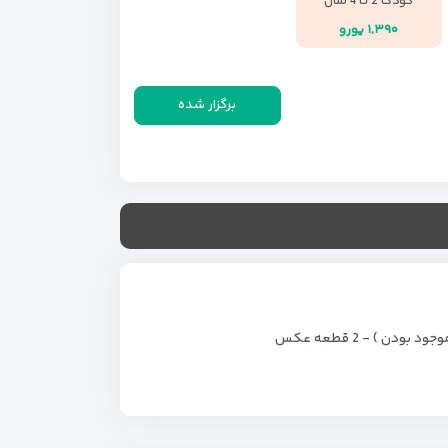
کودک 2 تا 4 سال
۱,۳۹۰ یورو
برگزار شده