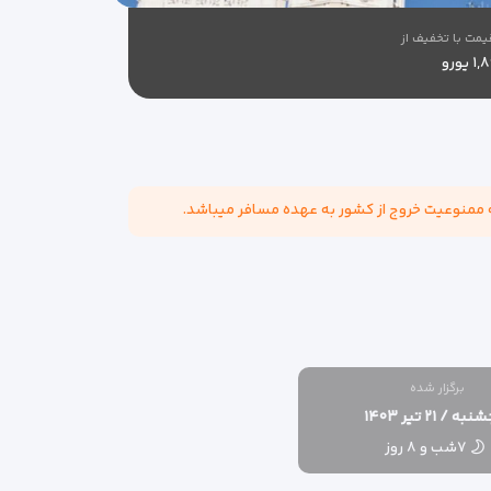
مت با تخفیف از
 یورو
برگزار شده
ه / ۲۱ تیر ۱۴۰۳
۷شب و ۸ روز