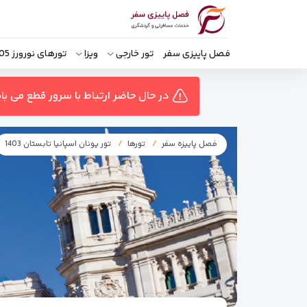
فصل پاییزی سفر
تور خارجی
ویزا
تورهای نورورز 1405
در حال حاضر ارتباط با سرور قطع می ب
فصل پاییزه سفر
تورها
تور یونان اسپانیا تابستان 1403