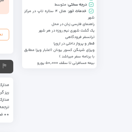
هر ن
درجه سختی:
متوسط
خدمات تور:
هتل ۴ ستاره تاپ در مرکز
شهر
راهنمای فارسی زبان در محل
یک گشت شهری نیم روزه در هر شهر
نم
ترانسفر فرودگاهی
قطار و پرواز داخلی در اروپا
ویزای شینگن کسور یونان (اعتبار ویزا مطابق
با برنامه سفر میباشد )
بیمه مسافرتی تا سقف ۵۰٫۰۰۰ یورو
مدارک
ریز گردش و 
مدارک هویتی : پاس
ترجمه
** ضمانت باز