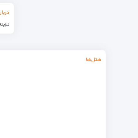
دربار
هزینه 
هتل‌ها