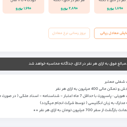
فر در اتاق 2 تخته
هر نفر در اتاق 1 تخته
کودک 4 تا 11 سال
۱,۸۹۰ یورو
۲,۸۹۰ یورو
۱,۶۹۰ یورو
ایش معادل ریالی
بروز رسانی نرخ معادل
.مبالغ فوق به ازای هر نفر در اتاق، جداگانه محاسبه خواهد شد
 شغلی معتبر
تمکن مالی 400 میلیون به ازای هر نفر
پورت با حداقل 7 ماه اعتبار - شناسنامه - اسناد ملکی ( در صورت موجود بودن ) - 2 قطعه عکس
 مدارک به زبان انگلیسی ( توسط شرکت انجام میگردد)
گشت از سفر 700 میلیون تومان به ازای هر نفر **