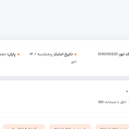
د تور:
109090835
تاریخ اعتبار:
پنجشنبه / ۱۴
پایان:
جمعه /
تیر
اتاق با صبحانه (BB)