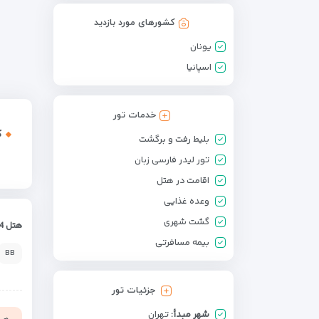
کشورهای مورد بازدید
یونان
اسپانیا
خدمات تور
ک
بلیط رفت و برگشت
تور لیدر فارسی زبان
اقامت در هتل
وعده غذایی
گشت شهری
هتل 4 *
بیمه مسافرتی
BB
جزئیات تور
شهر مبدأ:
تهران