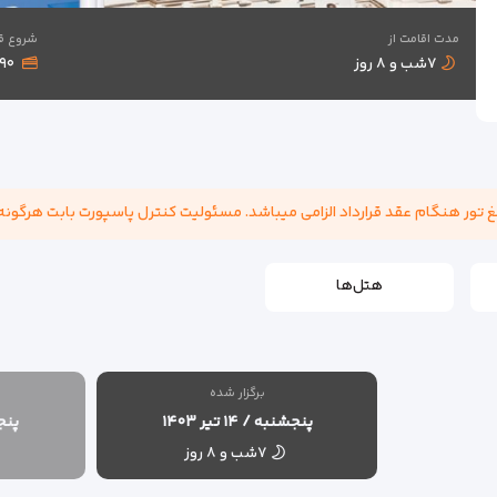
مدت اقامت از
شروع قی
۷شب و ۸ روز
۱,۸۹۰
هتل‌ها
برگزار شده
پنجشنبه / ۱۴ تیر ۱۴۰۳
پنجشنب
۷شب و ۸ روز