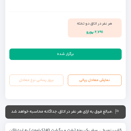
هر نفر در اتاق دو تخته
۲,۷۹۱ یورو
برگزار شده
نمایش معادل ریالی
بروز رسانی نرخ معادل
.مبالغ فوق به ازای هر نفر در اتاق، جداگانه محاسبه خواهد شد
5شب زوریخ … سفر یک روزه (رفت و برگشت 240کیلومتر) به اینترلاکن