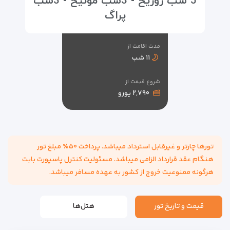
5 شب زوریخ - 3شب مونیخ - 3شب
پراگ
مدت اقامت از
۱۱ شب
شروع قیمت از
۲,۷۹۰ یورو
تورها چارتر و غیرقابل استرداد میباشد. پرداخت ۵۰٪ مبلغ تور
هنگام عقد قرارداد الزامی میباشد. مسئولیت کنترل پاسپورت بابت
هرگونه ممنوعیت خروج از کشور به عهده مسافر میباشد.
قیمت و تاریخ تور
هتل‌ها