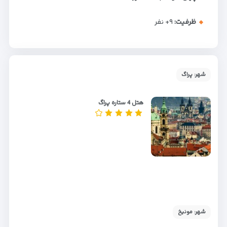
ظرفیت:
+۹
نفر
شهر: پراگ
هتل 4 ستاره پراگ
شهر: مونیخ