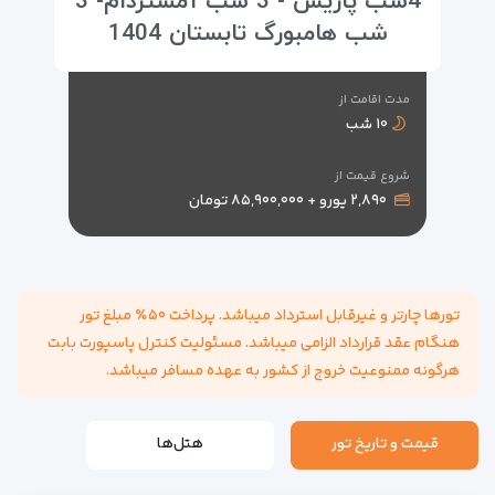
4شب پاریس - 3 شب آمستردام- 3
شب هامبورگ تابستان 1404
مدت اقامت از
۱۰ شب
شروع قیمت از
۲,۸۹۰ یورو + ۸۵,۹۰۰,۰۰۰ تومان
تورها چارتر و غیرقابل استرداد میباشد. پرداخت ۵۰٪ مبلغ تور
هنگام عقد قرارداد الزامی میباشد. مسئولیت کنترل پاسپورت بابت
هرگونه ممنوعیت خروج از کشور به عهده مسافر میباشد.
قیمت و تاریخ تور
هتل‌ها