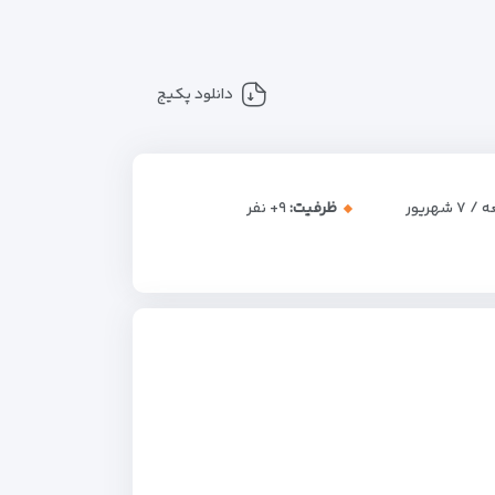
دانلود پکیج
۷ شهریور
ظرفیت:
+۹
نفر