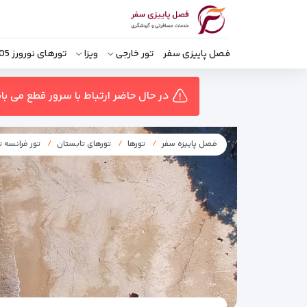
فصل پاییزی سفر
تور خارجی
ویزا
تورهای نورورز 1405
در حال حاضر ارتباط با سرور قطع می ب
فصل پاییزه سفر
تورها
تورهای تابستان
تور فرانسه 