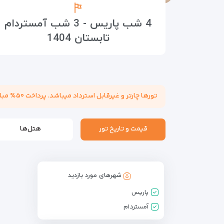
4 شب پاریس - 3 شب آمستردام
تابستان 1404
تورها چارتر و غیرقابل استرداد میباشد. پرداخت ۵۰٪ مبلغ تور هنگام عقد قرارداد الزامی میباشد. مسئولیت کنترل پاسپورت بابت هرگونه ممنوعیت خروج از کشور به عهده مسافر میباشد.
قیمت و تاریخ تور
هتل‌ها
شهرهای مورد بازدید
پاریس
آمستردام