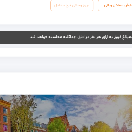
ایش معادل ریالی
بروز رسانی نرخ معادل
.مبالغ فوق به ازای هر نفر در اتاق، جداگانه محاسبه خواهد شد