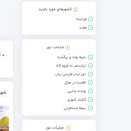
کشورهای مورد بازدید
فرانسه
هلند
خدمات تور
ک
بلیط رفت و برگشت
ترانسفر به فرودگاه
تور لیدر فارسی زبان
اقامت در هتل
وعده غذایی
شهر:
گشت شهری
بیمه مسافرتی
جزئیات تور