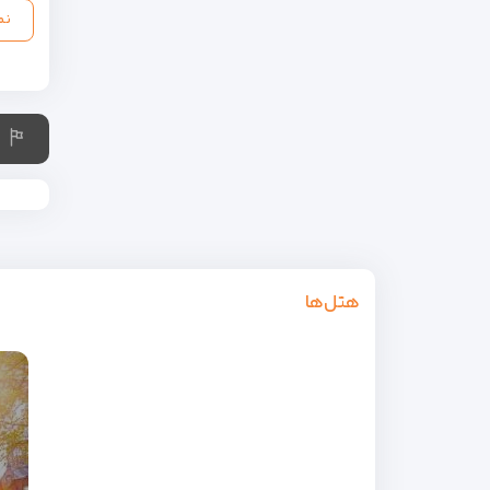
نم
هتل‌ها