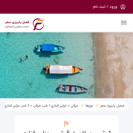
ورود / ثبت نام
در حال حاضر ارتباط با سرور قطع می باشد
لطفا دقایقی بعد مجددا تلاش کنید.
فصل پاییزه سفر
تورها
میلان + جزایر قناری 1 شب میلان + 5 شب جزایر قناری + 1 شب میلان