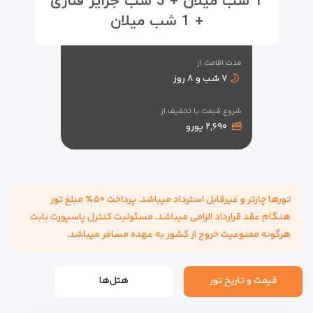
1 شب میلان + 5 شب جزایر قناری
+ 1 شب میلان
مدت اقامت از
۷ شب و ۸ روز
شروع قیمت با تخفیف از
۲,۶۹۰ یورو
تورها چارتر و غیرقابل استرداد میباشد. پرداخت ۵۰٪ مبلغ تور
هنگام عقد قرارداد الزامی میباشد. مسئولیت کنترل پاسپورت بابت
هرگونه ممنوعیت خروج از کشور به عهده مسافر میباشد.
قیمت و تاریخ تور
هتل‌ها