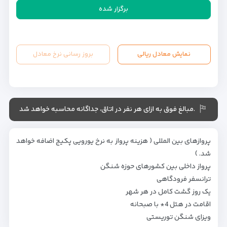
برگزار شده
نمایش معادل ریالی
بروز رسانی نرخ معادل
.مبالغ فوق به ازای هر نفر در اتاق، جداگانه محاسبه خواهد شد
پروازهای بین المللی ( هزینه پرواز به نرخ یورویی پکیج اضافه خواهد
شد. )
پرواز داخلی بین کشورهای حوزه شنگن
ترانسفر فرودگاهی
یک روز گشت کامل در هر شهر
اقامت در هتل 4* با صبحانه
ویزای شنگن توریستی