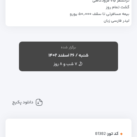
ترانسفر vip فرودگاهی
گشت تمام روز
بیمه مسافرتی تا سقف ۵۰٫۰۰۰ یورو
لیدر فارسی زبان
برگزار شده
شنبه / ۲۶ اسفند ۱۴۰۲
۷ شب و ۸ روز
دانلود پکیج
کد تور:
81382