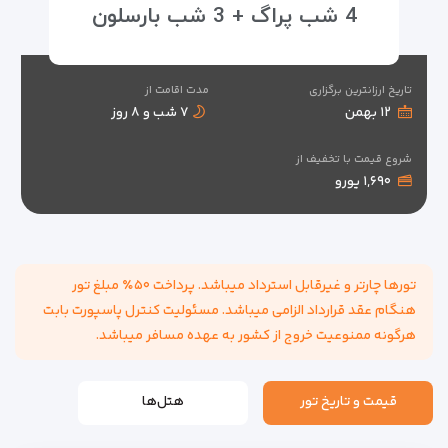
4 شب پراگ + 3 شب بارسلون
تاریخ ارزانترین برگزاری
مدت اقامت از
۱۲ بهمن
۷ شب و ۸ روز
شروع قیمت با تخفیف از
۱,۶۹۰ یورو
تورها چارتر و غیرقابل استرداد میباشد. پرداخت ۵۰٪ مبلغ تور
هنگام عقد قرارداد الزامی میباشد. مسئولیت کنترل پاسپورت بابت
هرگونه ممنوعیت خروج از کشور به عهده مسافر میباشد.
قیمت و تاریخ تور
هتل‌ها