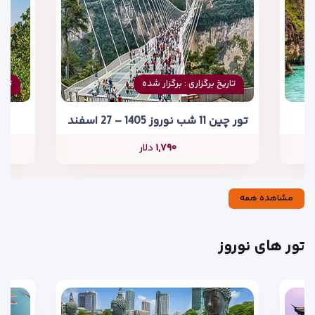
تاریخ برگزاری : برگزار شده
تاری
تور چین 11 شب نوروز 1405 – 27 اسفند
۱,۷۹۰
دلار
مشاهده همه
تور های نوروز