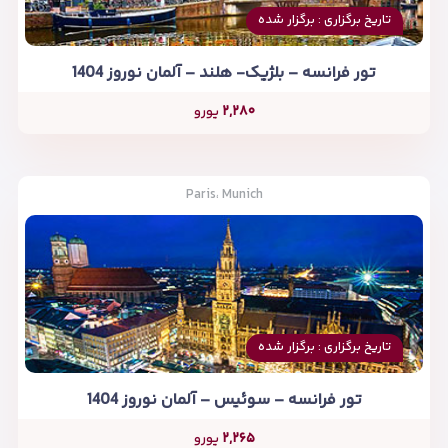
تاریخ برگزاری : برگزار شده
تور فرانسه – بلژیک- هلند – آلمان نوروز 1404
۲,۲۸۰
یورو
Paris، Munich
تاریخ برگزاری : برگزار شده
تور فرانسه – سوئیس – آلمان نوروز 1404
۲,۲۶۵
یورو