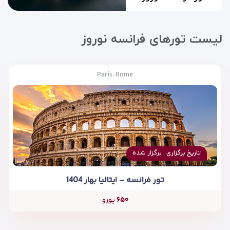
لیست تورهای فرانسه نوروز
Paris، Rome
تاریخ برگزاری : برگزار شده
تور فرانسه – ایتالیا بهار 1404
۶۵۰
یورو