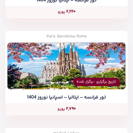
تور فرانسه – ایتالیا نوروز 1404
۲,۲۲۰
یورو
Paris، Barcelona، Rome
تاریخ برگزاری : برگزار شده
تور فرانسه – ایتالیا – اسپانیا نوروز 1404
۲,۷۹۰
یورو