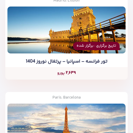
Madrid، Lisbon
تاریخ برگزاری : برگزار شده
تور فرانسه – اسپانیا – پرتغال نوروز 1404
۲,۶۳۹
یورو
Paris، Barcelona