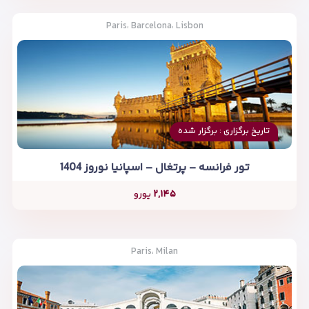
Paris، Barcelona، Lisbon
تاریخ برگزاری : برگزار شده
تور فرانسه – پرتغال – اسپانیا نوروز 1404
۲,۱۴۵
یورو
Paris، Milan