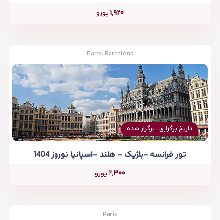
۱,۹۲۰
یورو
Paris، Barcelona
تاریخ برگزاری : برگزار شده
تور فرانسه -بلژیک – هلند -اسپانیا نوروز 1404
۲,۳۰۰
یورو
Paris