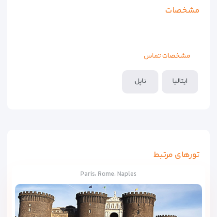
مشخصات
مشخصات تماس
ایتالیا
ناپل
تورهای مرتبط
Paris، Rome، Naples