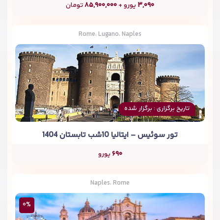
۳,۰۹۰
یورو +
۸۵,۹۰۰,۰۰۰
تومان
Rome، Lugano، Naples
تاریخ برگزاری : برگزار شده
تور سوئیس – ایتالیا 10شب تابستان 1404
۶۹۰
یورو
Naples، Rome
۰%