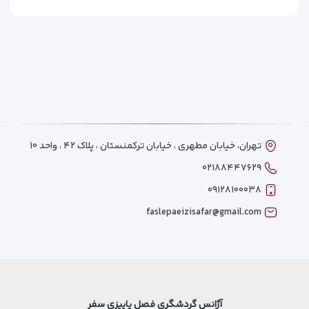
رودخانه Fontanka فاصله دارد. نیم ساعت طول می کشد تا با پای
پیاده به میدان کاخ و موزه ارمیتاژ برسید. فرودگاه پولکوو 40
دقیقه با ماشین از هتل فاصله دارد.
تهران، خیابان مطهری ، خیابان ترکمنستان ، پلاک ۴۲ ، واحد ۱۰
۰۲۱۸۸۴۴۷۶۲۹
۰۹۱۲۸۱۰۰۰۳۸
faslepaeizisafar@gmail.com
آژانس گردشگری فصل پاییزی سفر