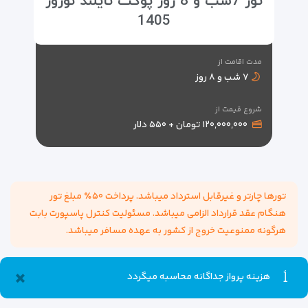
تور 7شب و 8 روز پوکت تایلند نوروز
1405
مدت اقامت از
۷ شب و ۸ روز
شروع قیمت از
۱۲۰,۰۰۰,۰۰۰ تومان + ۵۵۰ دلار
تورها چارتر و غیرقابل استرداد میباشد. پرداخت ۵۰٪ مبلغ تور
هنگام عقد قرارداد الزامی میباشد. مسئولیت کنترل پاسپورت بابت
هرگونه ممنوعیت خروج از کشور به عهده مسافر میباشد.
×
هزینه پرواز جداگانه محاسبه میگردد