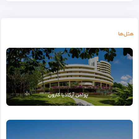
هتل‌ها
پولمن آرکادیا کارون