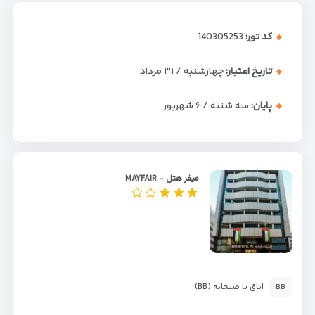
کد تور:
140305253
تاریخ اعتبار:
چهارشنبه / ۳۱ مرداد
پایان:
سه شنبه / ۶ شهریور
میفر هتل - MAYFAIR
اتاق با صبحانه (BB)
BB