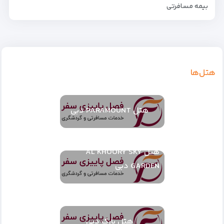
بیمه مسافرتی
هتل‌ها
هتل PARAMOUNT دبی
هتل AL KHOORY SKY
GARDEN دبی
هتل پارک دبی