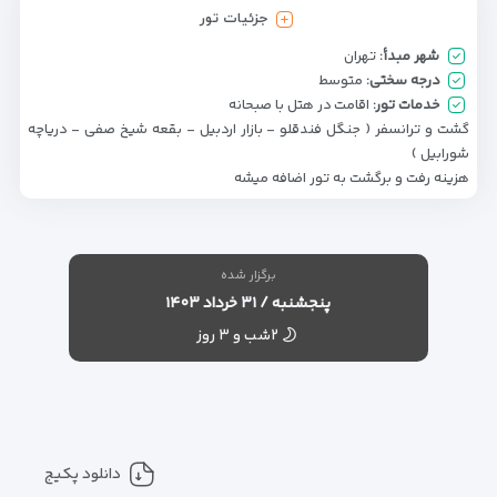
جزئیات تور
شهر مبدأ:
تهران
درجه سختی:
متوسط
خدمات تور:
اقامت در هتل با صبحانه
گشت و ترانسفر ( جنگل فندقلو - بازار اردبیل - بقعه شیخ صفی - دریاچه
شورابیل )
هزینه رفت و برگشت به تور اضافه میشه
برگزار شده
پنجشنبه / ۳۱ خرداد ۱۴۰۳
۲شب و ۳ روز
دانلود پکیج