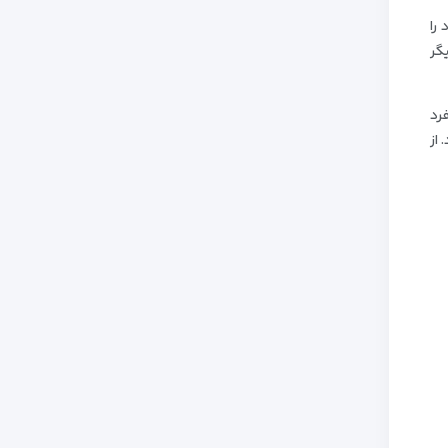
را
گر
رد
شود. از