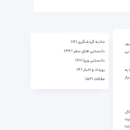
جاذبه گردشگری (۱۲)
کشف
دانستنی های سفر (۳۴)
نی
دانستنی ویزا (۲۰)
رویداد و اخبار (۴)
 به
یاز
مقالات (۵۲)
ثال
رت
دا