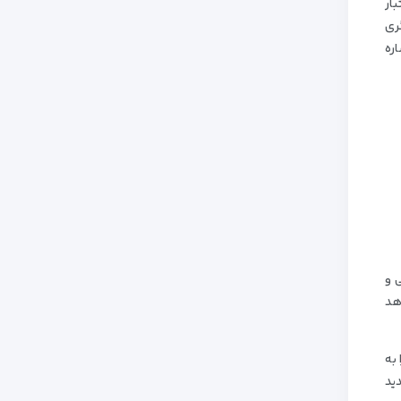
ار
ری
اره
ی و
هد
 به
دید